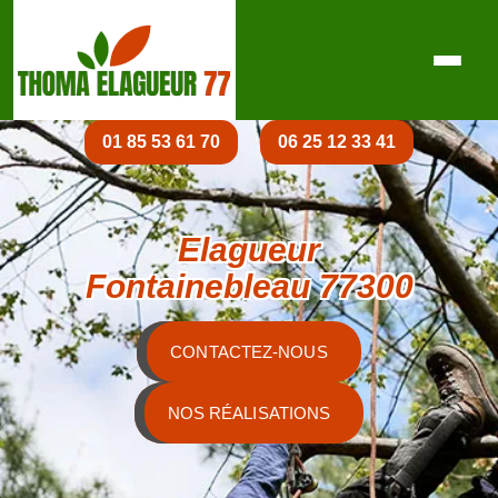
01 85 53 61 70
06 25 12 33 41
Elagueur
Fontainebleau 77300
CONTACTEZ-NOUS
NOS RÉALISATIONS