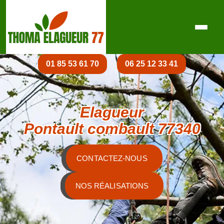
01 85 53 61 70
06 25 12 33 41
Elagueur
Pontault combault 77340
CONTACTEZ-NOUS
NOS RÉALISATIONS